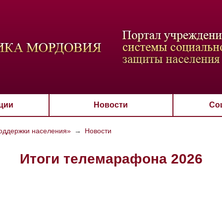
ВАЯ СХЕМА
РАЗМЕР ТЕКСТА
ИЗОБРАЖЕНИЯ
Настройки по умол
Aa
Aa
Aa
Aa
Aa
Скрыть
Ч/б
ции
Новости
Со
оддержки населения»
→
Новости
Итоги телемарафона 2026