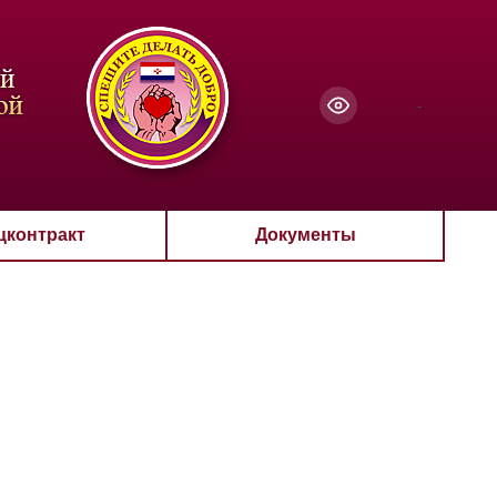
чанию
-
цконтракт
Документы