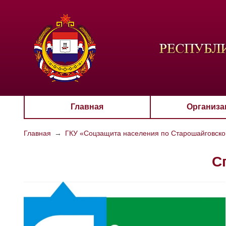
ЦВЕТО
Aa
Главная
Организа
Главная
→
ГКУ «Соцзащита населения по Старошайговск
С