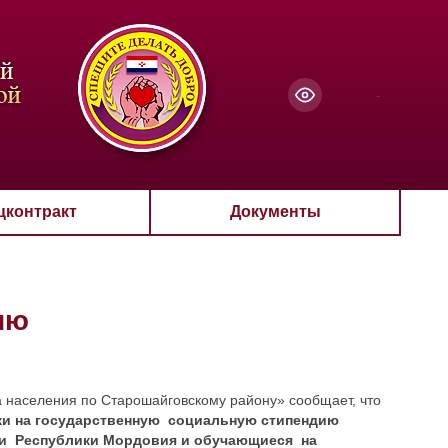
чанию
-
цконтракт
Документы
ию
аселения по Старошайговскому району» сообщает, что
ки на государственную социальную стипендию
ии Республики Мордовия и обучающиеся на