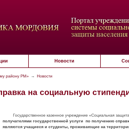
ВАЯ СХЕМА
РАЗМЕР ТЕКСТА
ИЗОБРАЖЕНИЯ
Настройки по умол
Aa
Aa
Aa
Aa
Aa
Скрыть
Ч/б
ции
Новости
Со
ому району РМ»
→
Новости
правка на социальную стипенд
Государственное казенное учреждение «Социальная защита н
получателями государственной услуги по получению справ
являются учащиеся и студенты, проживающие на территор