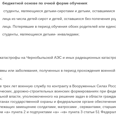
бюджетной основе по очной форме обучения
:
студенты, являющиеся детьми-сиротами и детьми, оставшимися 
лица из числа детей-сирот и детей, оставшихся без попечения ро
лица. Потерявшие в период обучения обоих родителей или единс
студенты, являющиеся детьми- инвалидами;
 катастрофы на Чернобыльской АЭС и иных радиационных катастр
вмы или заболевания, полученных в период прохождения военной 
ь;
ее трех лет военную службу по контракту в Вооруженных Силах Рос
нических, дорожно-строительных воинских формированиях при феде
ной власти, уполномоченного на решение задач в области гражда
ганах государственной охраны и федеральном органе обеспечени
длежащих замещению солдатами, матросами , сержантами, старшин
 «а» пункта 2 и подпунктами «а» -«в» пункта 3 статьи 51 Федерал