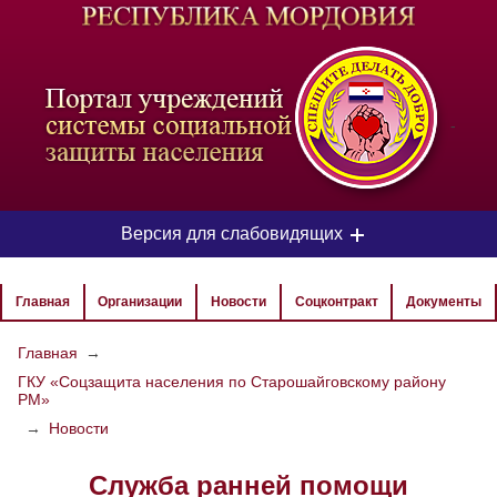
-
Версия для слабовидящих
ЦВЕТОВАЯ СХЕМА
Главная
Организации
Новости
Соцконтракт
Документы
Aa
Aa
Aa
Главная
→
ГКУ «Соцзащита населения по Старошайговскому району
РАЗМЕР ТЕКСТА
РМ»
Aa
Aa
→
Новости
Aa
Служба ранней помощи
ИЗОБРАЖЕНИЯ