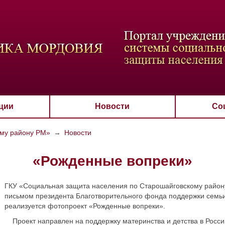
ВАЯ СХЕМА
РАЗМЕР ТЕКСТА
ИЗОБРАЖЕНИЯ
Настройки по умол
Aa
Aa
Aa
Aa
Aa
Скрыть
Ч/б
ции
Новости
Со
ому району РМ»
→
Новости
«Рожденные вопреки»
ГКУ «Социальная защита населения по Старошайговскому району 
письмом президента Благотворительного фонда поддержки семьи
реализуется фотопроект «Рожденные вопреки».
Проект направлен на поддержку материнства и детства в Росси