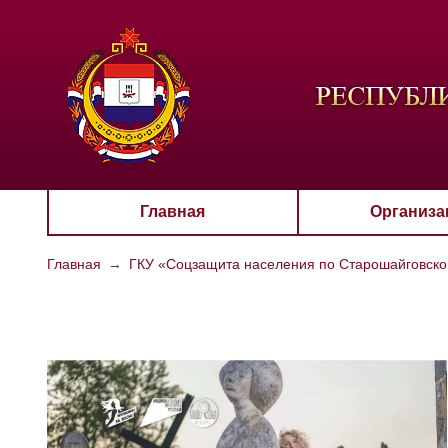
ЦВЕТО
Aa
Главная
Организа
Главная
→
ГКУ «Соцзащита населения по Старошайговск