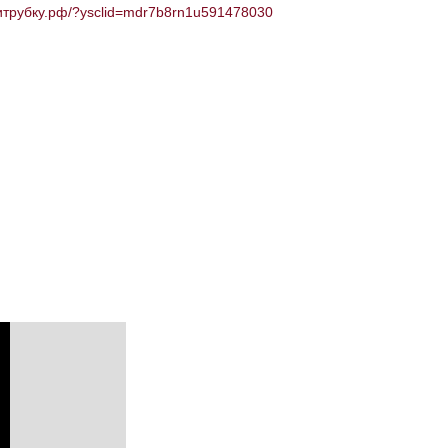
дитрубку.рф/?ysclid=mdr7b8rn1u591478030