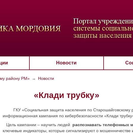
ВАЯ СХЕМА
РАЗМЕР ТЕКСТА
ИЗОБРАЖЕНИЯ
Настройки по умол
Aa
Aa
Aa
Aa
Aa
Скрыть
Ч/б
ции
Новости
Со
ому району РМ»
→
Новости
«Клади трубку»
ГКУ «Социальная защита населения по Старошайговскому рай
информационная кампания по кибербезопасности «Клади трубку
Цель кампании – научить людей
распознавать телефонных 
ключевые индикаторы, которые сигнализируют о мошенничестве и