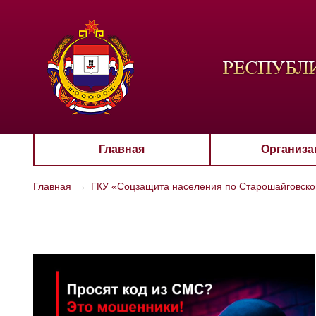
ЦВЕТО
Aa
Главная
Организа
Главная
→
ГКУ «Соцзащита населения по Старошайговск