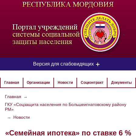
-
Версия для слабовидящих
ЦВЕТОВАЯ СХЕМА
Главная
Организации
Новости
Соцконтракт
Документы
Aa
Aa
Aa
Главная
→
ГКУ «Соцзащита населения по Большеигнатовскому району
РАЗМЕР ТЕКСТА
РМ»
Aa
Aa
→
Новости
Aa
«Семейная ипотека» по ставке 6 %
ИЗОБРАЖЕНИЯ