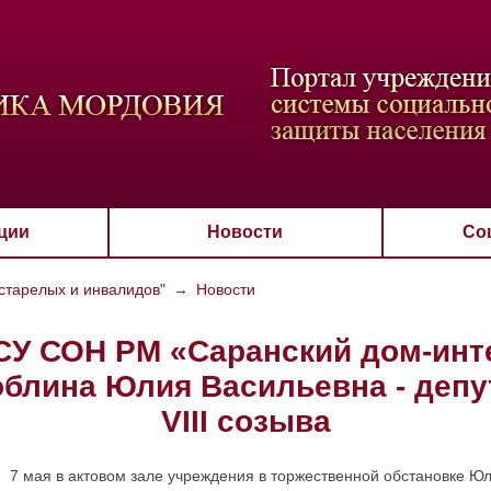
ВАЯ СХЕМА
РАЗМЕР ТЕКСТА
ИЗОБРАЖЕНИЯ
Настройки по умол
Aa
Aa
Aa
Aa
Aa
Скрыть
Ч/б
ции
Новости
Со
старелых и инвалидов"
→
Новости
У СОН РМ «Саранский дом-инт
облина Юлия Васильевна - депу
VIII созыва
7 мая в актовом зале учреждения в торжественной обстановке Ю