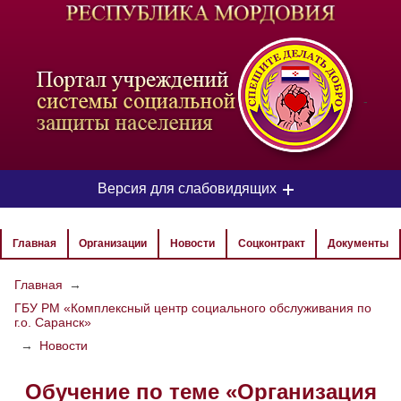
-
Версия для слабовидящих
ЦВЕТОВАЯ СХЕМА
Главная
Организации
Новости
Соцконтракт
Документы
Aa
Aa
Aa
Главная
→
ГБУ РМ «Комплексный центр социального обслуживания по
РАЗМЕР ТЕКСТА
г.о. Саранск»
Aa
Aa
→
Новости
Aa
Обучение по теме «Организация
ИЗОБРАЖЕНИЯ