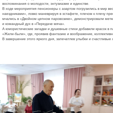
воспоминания о молодости, энтузиазме и единстве.
В ходе мероприятия пенсионеры с азартом погрузились в мир ве
наездниками», ловко маневрируя в эстафете, плечом к плечу пре
мчались в «Двойном цепном паровозике», демонстрировали метко
и командный дух в «Передаче мяча».
А юмористические загадки и душевные стихи добавили красок в п
«Жили-были», где, проявив фантазию и воображение, коллективно
В завершение этого яркого дня, запечатлев улыбки и счастливые