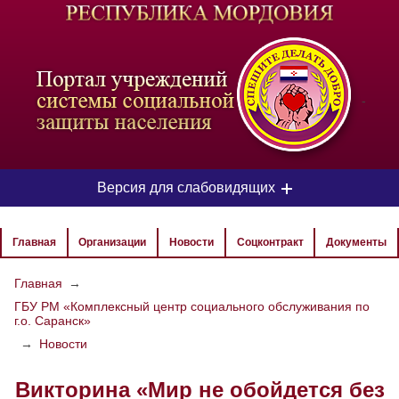
-
Версия для слабовидящих
ЦВЕТОВАЯ СХЕМА
Главная
Организации
Новости
Соцконтракт
Документы
Aa
Aa
Aa
Главная
→
ГБУ РМ «Комплексный центр социального обслуживания по
РАЗМЕР ТЕКСТА
г.о. Саранск»
Aa
Aa
→
Новости
Aa
Викторина «Мир не обойдется без
ИЗОБРАЖЕНИЯ