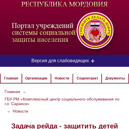
-
Версия для слабовидящих
ЦВЕТОВАЯ СХЕМА
Главная
Организации
Новости
Соцконтракт
Документы
Aa
Aa
Aa
Главная
→
ГБУ РМ «Комплексный центр социального обслуживания по
РАЗМЕР ТЕКСТА
г.о. Саранск»
Aa
Aa
→
Новости
Aa
Задача рейда - защитить детей
ИЗОБРАЖЕНИЯ