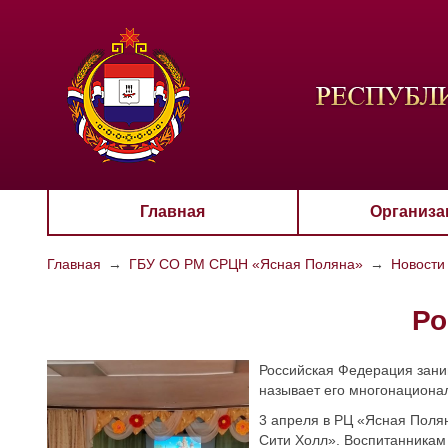
ЦВЕТО
Aa
Главная
Организа
Главная
→
ГБУ СО РМ СРЦН «Ясная Поляна»
→
Новости
Ро
Российская Федерация заним
называет его многонациона
3 апреля в РЦ «Ясная Полян
Сити Холл». Воспитанникам 