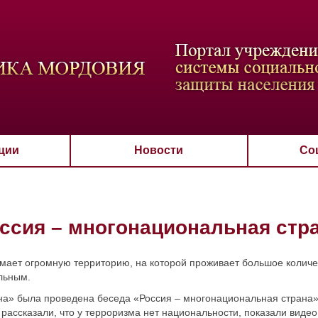
ВАЯ СХЕМА
РАЗМЕР ТЕКСТА
ИЗОБРАЖЕНИЯ
Настройки по умол
Aa
Aa
Aa
Aa
Aa
Скрыть
Ч/б
ции
Новости
Со
ссия – многонациональная стр
ает огромную территорию, на которой проживает большое количес
льным.
а» была проведена беседа «Россия – многонациональная страна».
рассказали, что у терроризма нет национальности, показали виде