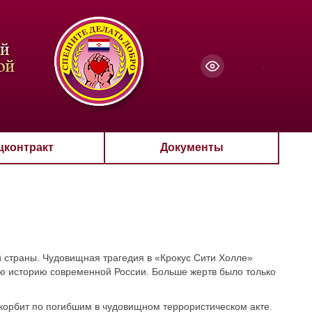
чанию
-
цконтракт
Документы
й страны. Чудовищная трагедия в «Крокус Сити Холле»
всю историю современной России. Больше жертв было только
корбит по погибшим в чудовищном террористическом акте.