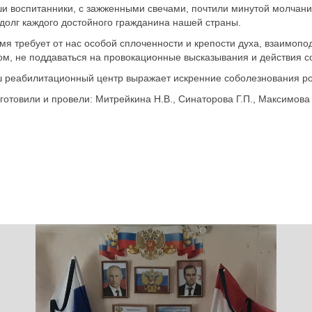
и воспитанники, с зажженными свечами, почтили минутой молчания
 долг каждого достойного гражданина нашей страны.
мя требует от нас особой сплоченности и крепости духа, взаимопо
ом, не поддаваться на провокационные высказывания и действия со
 реабилитационный центр выражает искренние соболезнования род
готовили и провели: Митрейкина Н.В., Синаторова Г.П., Максимова 