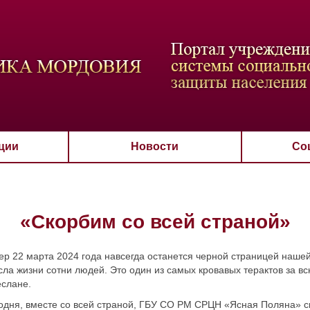
ВАЯ СХЕМА
РАЗМЕР ТЕКСТА
ИЗОБРАЖЕНИЯ
Настройки по умол
Aa
Aa
Aa
Aa
Aa
Скрыть
Ч/б
ции
Новости
Со
«Скорбим со всей страной»
ер 22 марта 2024 года навсегда останется черной страницей наше
сла жизни сотни людей. Это один из самых кровавых терактов за 
еслане.
одня, вместе со всей страной, ГБУ СО РМ СРЦН «Ясная Поляна» с