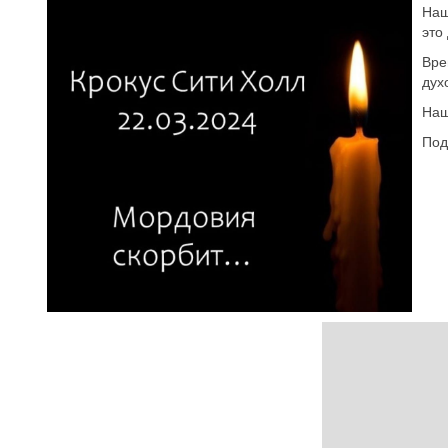
Наш
это
Вре
дух
Наш
Под