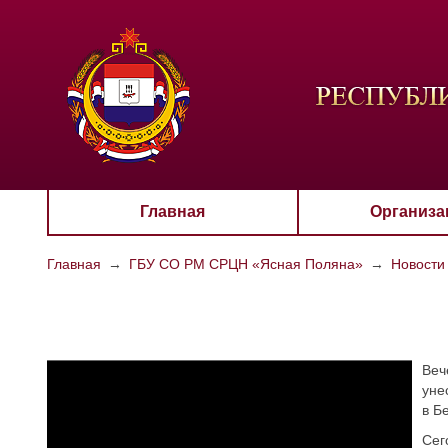
ЦВЕТО
Aa
Главная
Организа
Главная
→
ГБУ СО РМ СРЦН «Ясная Поляна»
→
Новости
Веч
уне
в Б
Сег