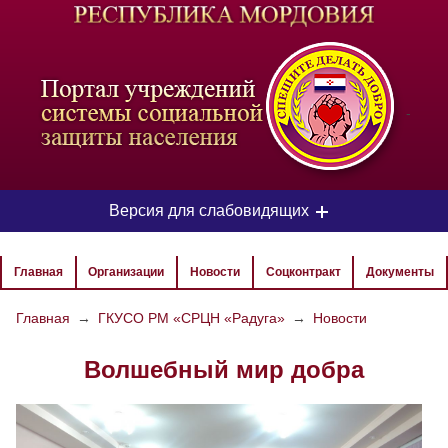
-
Версия для слабовидящих
ЦВЕТОВАЯ СХЕМА
Главная
Организации
Новости
Соцконтракт
Документы
Aa
Aa
Aa
Главная
→
ГКУСО РМ «СРЦН «Радуга»
→
Новости
РАЗМЕР ТЕКСТА
Волшебный мир добра
Aa
Aa
Aa
ИЗОБРАЖЕНИЯ