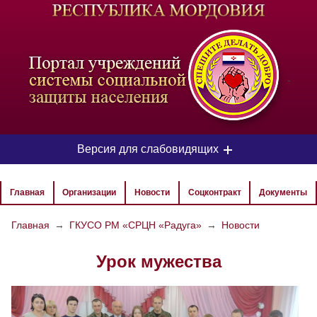
-
Версия для слабовидящих
ЦВЕТОВАЯ СХЕМА
Главная
Организации
Новости
Соцконтракт
Документы
Aa
Aa
Aa
Главная
→
ГКУСО РМ «СРЦН «Радуга»
→
Новости
РАЗМЕР ТЕКСТА
Урок мужества
Aa
Aa
Aa
ИЗОБРАЖЕНИЯ