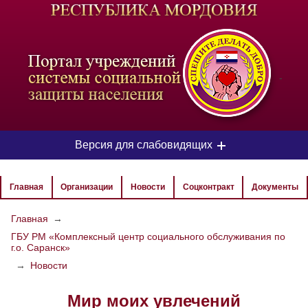
-
Версия для слабовидящих
ЦВЕТОВАЯ СХЕМА
Главная
Организации
Новости
Соцконтракт
Документы
Aa
Aa
Aa
Главная
→
ГБУ РМ «Комплексный центр социального обслуживания по
РАЗМЕР ТЕКСТА
г.о. Саранск»
Aa
Aa
→
Новости
Aa
Мир моих увлечений
ИЗОБРАЖЕНИЯ