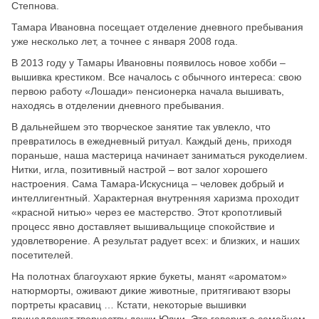
Степнова.
Тамара Ивановна посещает отделение дневного пребывания
уже несколько лет, а точнее с января 2008 года.
В 2013 году у Тамары Ивановны появилось новое хобби –
вышивка крестиком. Все началось с обычного интереса: свою
первою работу «Лошади» пенсионерка начала вышивать,
находясь в отделении дневного пребывания.
В дальнейшем это творческое занятие так увлекло, что
превратилось в ежедневный ритуал. Каждый день, приходя
пораньше, наша мастерица начинает заниматься рукоделием.
Нитки, игла, позитивный настрой – вот залог хорошего
настроения. Сама Тамара-Искусница – человек добрый и
интеллигентный. Характерная внутренняя харизма проходит
«красной нитью» через ее мастерство. Этот кропотливый
процесс явно доставляет вышивальщице спокойствие и
удовлетворение. А результат радует всех: и близких, и наших
посетителей.
На полотнах благоухают яркие букеты, манят «ароматом»
натюрморты, оживают дикие животные, притягивают взоры
портреты красавиц … Кстати, некоторые вышивки
принадлежат творчеству дочки Юлии. Это говорит о семейном