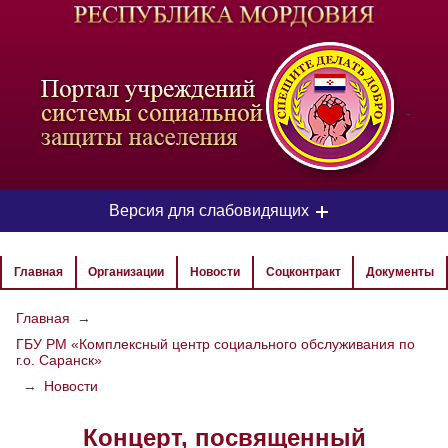
-
Версия для слабовидящих
ЦВЕТОВАЯ СХЕМА
Главная
Организации
Новости
Соцконтракт
Документы
Aa
Aa
Aa
Главная
→
ГБУ РМ «Комплексный центр социального обслуживания по
РАЗМЕР ТЕКСТА
г.о. Саранск»
Aa
Aa
→
Новости
Aa
Концерт, посвященный
ИЗОБРАЖЕНИЯ