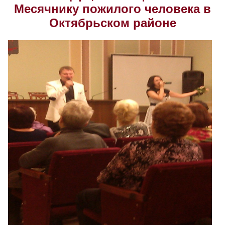
Месячнику пожилого человека в
Скрыть
Ч/б
Октябрьском районе
Настройки по умолчанию