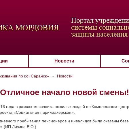
ВАЯ СХЕМА
РАЗМЕР ТЕКСТА
ИЗОБРАЖЕНИЯ
Настройки по умол
Aa
Aa
Aa
Aa
Aa
Скрыть
Ч/б
ции
Новости
Со
живания по г.о. Саранск»
→
Новости
Отличное начало новой смены!
016 года в рамках месячника пожилых людей в «Комплексном центр
роекта «Социальная парикмахерская».
дневного пребывания пенсионеров и инвалидов были оказаны безв
» (ИП Лизина Е.О.)