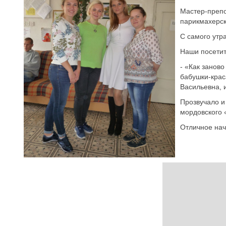
Мастер-преп
парикмахерск
С самого утр
Наши посетит
- «Как занов
бабушки-крас
Васильевна, 
Прозвучало и
мордовского 
Отличное нач