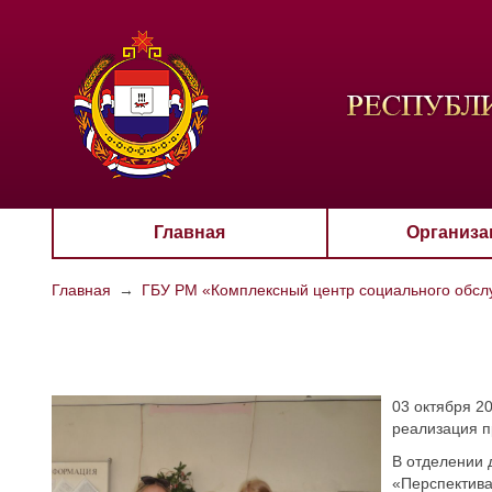
ЦВЕТО
Aa
Главная
Организа
Главная
→
ГБУ РМ «Комплексный центр социального обслу
03 октября 2
реализация п
В отделении 
«Перспектива