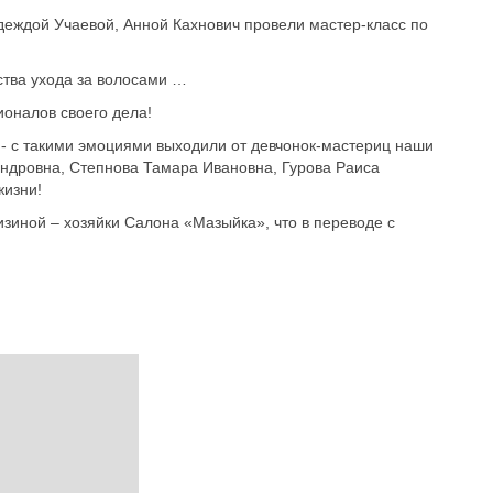
деждой Учаевой, Анной Кахнович провели мастер-класс по
ства ухода за волосами …
оналов своего дела!
, - с такими эмоциями выходили от девчонок-мастери
ц наши
ндровна, Степнова Тамара Ивановна, Гурова Раиса
жизни!
зиной – хозяйки Салона «Мазыйка», что в переводе с