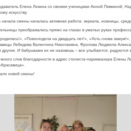
одава
тель Елена Лизина со своими ученицами Анной Пивкиной, На
ому искусству.
а начала смены началась активная работа: зеркала, ножницы, сред
ельницы преображались прямо на глазах в умелых руках професси
о родилась!», «Помолодела на двадцать лет!», «Хоть снова замуж!»
авиц
ы Лебедева Валентина Николаевна, Фролова Людмила Алекса
и другие. И бабушками их не назовешь – все улыбаются, радуются 
 много слов благодарности в адрес стилиста-парикма
хера Елены Ли
«Красавица».
ало новой смены!