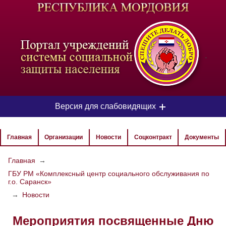
-
Версия для слабовидящих
ЦВЕТОВАЯ СХЕМА
Главная
Организации
Новости
Соцконтракт
Документы
Aa
Aa
Aa
Главная
→
ГБУ РМ «Комплексный центр социального обслуживания по
РАЗМЕР ТЕКСТА
г.о. Саранск»
Aa
Aa
→
Новости
Aa
Мероприятия посвященные Дню
ИЗОБРАЖЕНИЯ