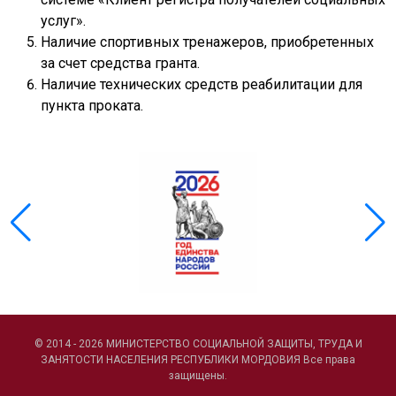
ГОЛОС
услуг».
Наличие спортивных тренажеров, приобретенных
🔊 Включить озвучивание
за счет средства гранта.
Наличие технических средств реабилитации для
Настройки по умолчанию
пункта проката.
Настройки по умолчанию
© 2014 - 2026 МИНИСТЕРСТВО СОЦИАЛЬНОЙ ЗАЩИТЫ, ТРУДА И
ЗАНЯТОСТИ НАСЕЛЕНИЯ РЕСПУБЛИКИ МОРДОВИЯ Все права
защищены.