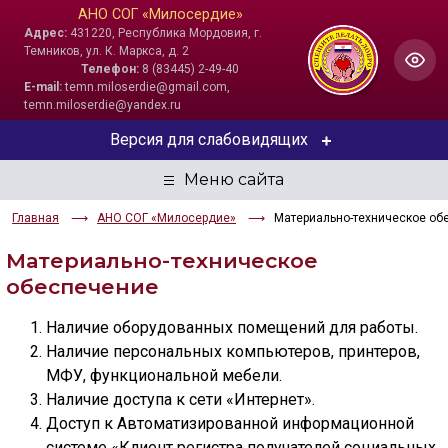
АНО СОГ «Милосердие»
Адрес:
431220, Республика Мордовия, г.
Темников, ул. К. Маркса, д. 2
Телефон:
8 (83445) 2-49-40
E-mail:
temn.miloserdie@gmail.com,
temn.miloserdie@yandex.ru
Версия для слабовидящих
ЦВЕТОВАЯ СХЕМА
Главная
АНО СОГ «Милосердие»
Материально-техническое об
Aa
Aa
Aa
Материально-техническое
РАЗМЕР ТЕКСТА
обеспечение
Aa
Aa
Aa
Наличие оборудованных помещений для работы.
Наличие персональных компьютеров, принтеров,
ИЗОБРАЖЕНИЯ
МФУ, функциональной мебели.
Наличие доступа к сети «Интернет».
Скрыть
Ч/б
Доступ к Автоматизированной информационной
системе «Клиент регистра получателей социальных