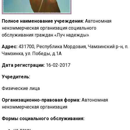
🔊 Включить озвучивание
Полное наименование учреждения:
Автономная
Настройки по умолчанию
некоммерческая организация социального
обслуживания граждан «Луч надежды»
Настройки по умолчанию
Адрес:
431700, Республика Мордовия, Чамзинский р-н, п.
Чамзинка, ул. Победы, д.1А
Дата регистрации:
16-02-2017
Учредитель:
Физические лица
Организационно-правовая форма:
Автономная
некоммерческая организация
Формы социального обслуживания: