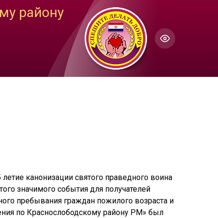
му району
ГОЛОС
Настройки по умолчанию
ючить озвучивание
 летие канонизации святого праведного воина
того значимого события для получателей
ного пребывания граждан пожилого возраста и
ения по Краснослободскому району РМ» был