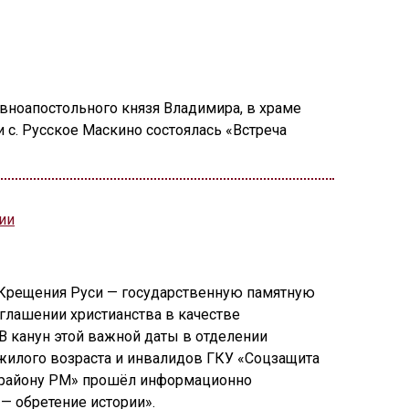
авноапостольного князя Владимира, в храме
с. Русское Маскино состоялась «Встреча
ии
 Крещения Руси — государственную памятную
зглашении христианства в качестве
 В канун этой важной даты в отделении
жилого возраста и инвалидов ГКУ «Соцзащита
 району РМ» прошёл информационно
— обретение истории».