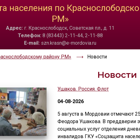
а населения по Краснослободско
ТА
ИЗОБРАЖЕНИЯ
РМ»
a
Скрыть
Ч/б
🔊 Вкл
Адрес:
г. Краснослободск, Советская пл., д. 11
Телефон:
8 (83443) 2-11-44, 2-11-88
E-mail:
szn.krasn@e-mordovia.ru
раснослободскому району РМ»
Новости
Новости
Ушаков. Россия. Флот
04-08-2026
5 августа в Мордовии отмечают 25
Феодора Ушакова. В преддверии э
социальных услуг отделения днев
инвалидов ГКУ «Соцзащита насел