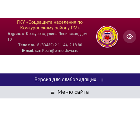
ГКУ «Соцзащита населения по
Кочкуровскому району РМ»
Адрес:
с. Кочкурово, улица Ленинская, дом
10
Телефон:
8 (83439) 2-11-44, 2-18-80
E-mail:
szn.Koch@e-mordovia.ru
Версия для слабовидящих
ЦВЕТОВАЯ СХЕМА
Aa
Aa
Aa
РАЗМЕР ТЕКСТА
Aa
Aa
Aa