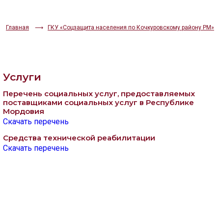
ИЗОБРАЖЕНИЯ
Главная
ГКУ «Соцзащита населения по Кочкуровскому району РМ»
Скрыть
Ч/б
ГОЛОС
Услуги
🔊 Включить озвучивание
Перечень социальных услуг, предоставляемых
поставщиками социальных услуг в Республике
Настройки по умолчанию
Мордовия
Скачать перечень
Средства технической реабилитации
Настройки по умолчанию
Скачать перечень