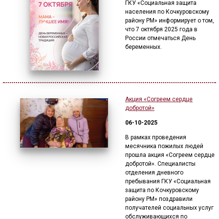
ГКУ «Социальная защита
населения по Кочкуровскому
району РМ» информирует о том,
что 7 октября 2025 года в
России отмечаться День
беременных.
Акция «Согреем сердце
добротой»
06-10-2025
В рамках проведения
месячника пожилых людей
прошла акция «Согреем сердце
добротой». Специалисты
отделения дневного
пребывания ГКУ «Социальная
защита по Кочкуровскому
району РМ» поздравили
получателей социальных услуг
обслуживающихся по