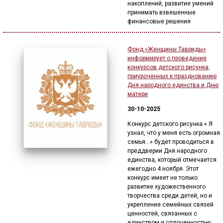
накоплений, развитие умений
принимать взвешенные
финансовые решения
Фонд «Женщины Тавриды»
информирует о проведение
конкурсов детского рисунка,
приуроченных к празднованию
Дня народного единства и Дню
матери
30-10-2025
Конкурс детского рисунка « Я
узнал, что у меня есть огромная
семья…» будет проводиться в
преддверии Дня народного
единства, который отмечается
ежегодно 4 ноября. Этот
конкурс имеет не только
развитие художественного
творчества среди детей, но и
укрепление семейных связей
ценностей, связанных с
единством и сплоченностью