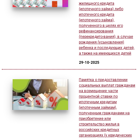
жилищного кредита
(ипотечного займа) либо
ипотечного кредита
(ипотечного займа),
полученного в целях его
рефинансирования
(перекредито-вания), в случае
рождения (усыновления)
ребенка и последующих детей,
а также на имеющихся детей
29-10-2025
Памятка о предоставлении
социальных выплат гражданам
на возмещение части
процентной ставки по
ипотечным кредитам
(ипотечным займам),
полученным гражданами на
приобретение или
строительство жилья в
российских кредитных
организациях (у юридических