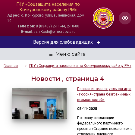
ГКУ «Соцзащита населения по
Кочкуровскому району РМ»
Адрес:
с. Кочкурово, улица Ленинская, дом
10
Телефон:
8 (83439) 2-11-44, 2-18-80
E-mail:
szn.Koch@e-mordovia.ru
Версия для слабовидящих
ЦВЕТОВАЯ СХЕМА
Главная
ГКУ «Соцзащита населения по Кочкуровскому району РМ»
Aa
Aa
Aa
Новости , страница 4
РАЗМЕР ТЕКСТА
Прошла интеллектуальная игра
«Россия- страна безграничных
Aa
Aa
Aa
возможностей»
05-11-2025
ИЗОБРАЖЕНИЯ
По плану реализации
Скрыть
Ч/б
федерального партийного
проекта «Старшее поколение» в
отделении дневного