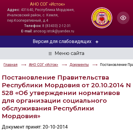
АНО СОГ «Исток»
Адрес:
431640, Республика Мордовия,
Ичалковский район, с. Кемля,
пер.Кооперативный, д.4
Телефон:
8 (83433) 2-12-31
E-mail:
anosog.istok@yandex.ru
Версия для слабовидящих
ЦВЕТОВАЯ СХЕМА
Главная
АНО СОГ «Исток»
Документы
Постановление Пра
Aa
Aa
Aa
Постановление Правительства
РАЗМЕР ТЕКСТА
Республики Мордовия от 20.10.2014 N
528 «Об утверждении нормативов
Aa
Aa
Aa
для организации социального
обслуживания Республики
ИЗОБРАЖЕНИЯ
Мордовия»
Скрыть
Ч/б
Документ принят: 20-10-2014