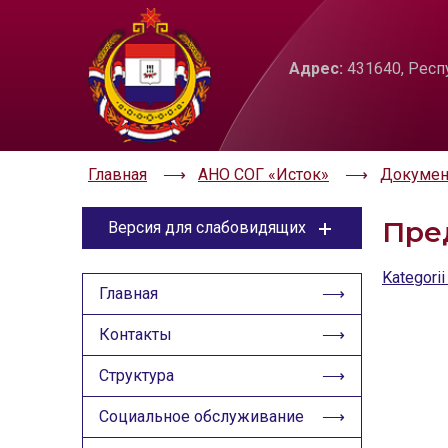
ЦВЕТОВАЯ СХЕМА
РАЗМЕР ТЕКС
Адрес:
431640, Респ
A
Aa
Aa
Aa
Aa
Aa
Главная
АНО СОГ «Исток»
Докуме
Пре
Версия для слабовидящих
ЦВЕТОВАЯ СХЕМА
Kategori
Главная
Aa
Aa
Aa
Контакты
РАЗМЕР ТЕКСТА
Структура
Aa
Aa
Aa
Социальное обслуживание