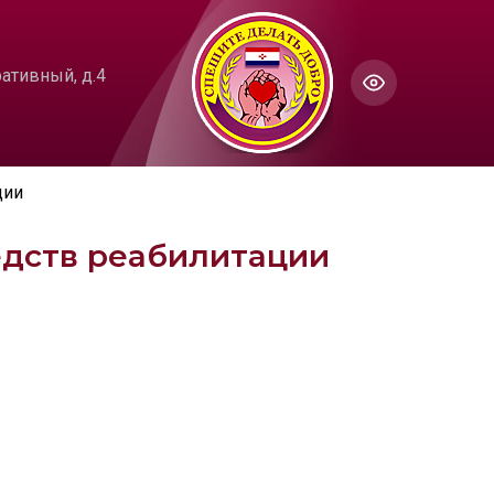
ГОЛОС
Настройки по умолчанию
ативный, д.4
ючить озвучивание
ции
едств реабилитации