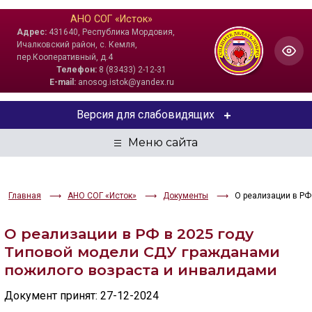
АНО СОГ «Исток»
Адрес:
431640, Республика Мордовия,
Ичалковский район, с. Кемля,
пер.Кооперативный, д.4
Телефон:
8 (83433) 2-12-31
E-mail:
anosog.istok@yandex.ru
Версия для слабовидящих
ЦВЕТОВАЯ СХЕМА
Aa
Aa
Aa
Главная
АНО СОГ «Исток»
Документы
О реализации в РФ
РАЗМЕР ТЕКСТА
О реализации в РФ в 2025 году
Aa
Aa
Aa
Типовой модели СДУ гражданами
пожилого возраста и инвалидами
ИЗОБРАЖЕНИЯ
Документ принят: 27-12-2024
Скрыть
Ч/б