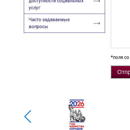
доступности социальных
услуг
Часто задаваемые
вопросы
*поля со
Отпр