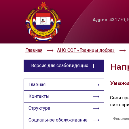
ЦВЕТОВАЯ СХЕМА
РАЗМЕР ТЕКС
Адрес:
431770, Р
A
Aa
Aa
Aa
Aa
Aa
Главная
АНО СОГ «Границы добра»
Нап
Версия для слабовидящих
ЦВЕТОВАЯ СХЕМА
Уважа
Главная
Aa
Aa
Aa
Контакты
Свои пр
нижепри
РАЗМЕР ТЕКСТА
Структура
Aa
Aa
Aa
Социальное обслуживание