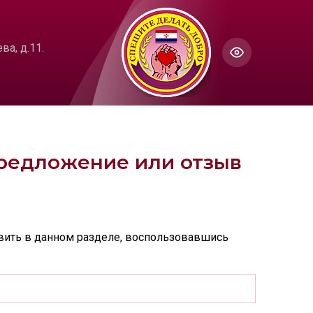
ГОЛОС
Настройки по умолчанию
а, д.11.
ючить озвучивание
предложение или отзыв
вить в данном разделе, воспользовавшись