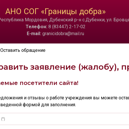
ТА
ИЗОБРАЖЕНИЯ
АНО СОГ «Границы добра»
еспублика Мордовия, Дубенский р-н с.Дубенки, ул. Бровцев
a
Скрыть
Ч/б
🔊 Вкл
Телефон:
8 (83447) 2-17-02
E-mail:
granicidobra@mail.ru
Оставить обращение
равить заявление (жалобу), 
емые посетители сайта!
едложения и отзывы о работе учреждения вы можете оста
веденной формой для заполнения.