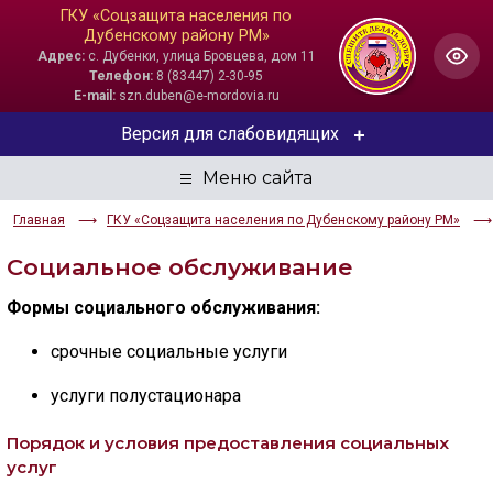
ГКУ «Соцзащита населения по
Дубенскому району РМ»
Адрес:
с. Дубенки, улица Бровцева, дом 11
Телефон:
8 (83447) 2-30-95
E-mail:
szn.duben@e-mordovia.ru
Версия для слабовидящих
ЦВЕТОВАЯ СХЕМА
Главная
ГКУ «Соцзащита населения по Дубенскому району РМ»
Aa
Aa
Aa
Социальное обслуживание
РАЗМЕР ТЕКСТА
Формы социального обслуживания:
Aa
Aa
Aa
срочные социальные услуги
ИЗОБРАЖЕНИЯ
услуги полустационара
Скрыть
Ч/б
Порядок и условия предоставления социальных
услуг
ГОЛОС