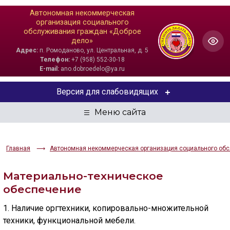
Автономная некоммерческая
организация социального
обслуживания граждан «Доброе
дело»
Адрес:
п. Ромоданово, ул. Центральная, д. 5
Телефон:
+7 (958) 552-30-18
E-mail:
ano.dobroedelo@ya.ru
Версия для слабовидящих
ЦВЕТОВАЯ СХЕМА
Aa
Aa
Aa
Главная
Автономная некоммерческая организация социального обс
РАЗМЕР ТЕКСТА
Материально-техническое
Aa
Aa
Aa
обеспечение
1. Наличие оргтехники, копировально-множительной
ИЗОБРАЖЕНИЯ
техники, функциональной мебели.
Скрыть
Ч/б