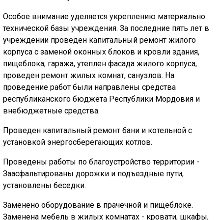
ГОЛОС
Особое внимание уделяется укреплению материально
🔊 Включить озвучивание
технической базы учреждения. За последние пять лет в
учреждении проведен капитальный ремонт жилого
корпуса с заменой оконных блоков и кровли здания,
Настройки по умолчанию
пищеблока, гаража, утеплен фасада жилого корпуса,
проведен ремонт жилых комнат, санузлов. На
Настройки по умолчанию
проведение работ были направлены средства
республиканского бюджета Республики Мордовия и
внебюджетные средства.
Проведен капитальный ремонт бани и котельной с
установкой энергосберегающих котлов.
Проведены работы по благоустройство территории -
Заасфальтированы дорожки и подъездные пути,
установлены беседки.
Заменено оборудование в прачечной и пищеблоке.
Заменена мебель в жилых комнатах - кровати, шкафы,