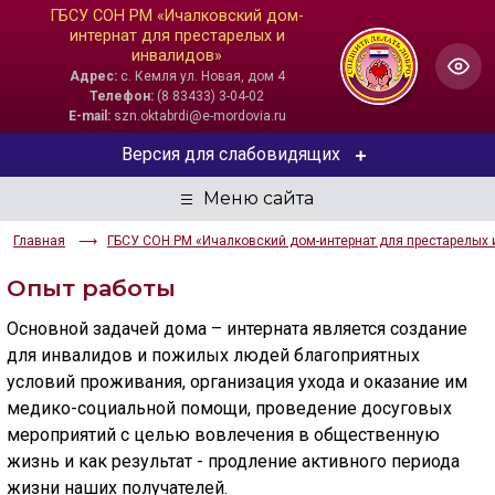
ГБСУ СОН РМ «Ичалковский дом-
интернат для престарелых и
инвалидов»
Адрес:
с. Кемля ул. Новая, дом 4
Телефон:
(8 83433) 3-04-02
E-mail:
szn.oktabrdi@e-mordovia.ru
Версия для слабовидящих
ЦВЕТОВАЯ СХЕМА
Главная
ГБСУ СОН РМ «Ичалковский дом-интернат для престарелых 
Aa
Aa
Aa
Опыт работы
РАЗМЕР ТЕКСТА
Основной задачей дома – интерната является создание
Aa
Aa
Aa
для инвалидов и пожилых людей благоприятных
условий проживания, организация ухода и оказание им
ИЗОБРАЖЕНИЯ
медико-социальной помощи, проведение досуговых
мероприятий с целью вовлечения в общественную
Скрыть
Ч/б
жизнь и как результат - продление активного периода
жизни наших получателей.