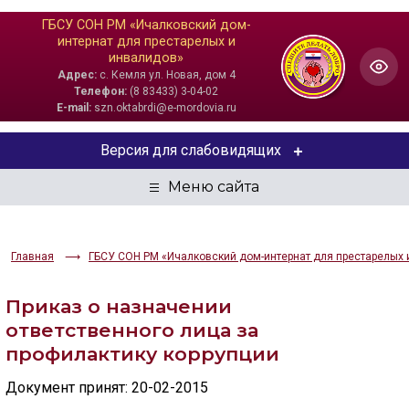
ГБСУ СОН РМ «Ичалковский дом-
интернат для престарелых и
инвалидов»
Адрес:
с. Кемля ул. Новая, дом 4
Телефон:
(8 83433) 3-04-02
E-mail:
szn.oktabrdi@e-mordovia.ru
Версия для слабовидящих
ЦВЕТОВАЯ СХЕМА
Aa
Aa
Aa
Главная
ГБСУ СОН РМ «Ичалковский дом-интернат для престарелых 
РАЗМЕР ТЕКСТА
Приказ о назначении
Aa
Aa
Aa
ответственного лица за
профилактику коррупции
ИЗОБРАЖЕНИЯ
Документ принят: 20-02-2015
Скрыть
Ч/б