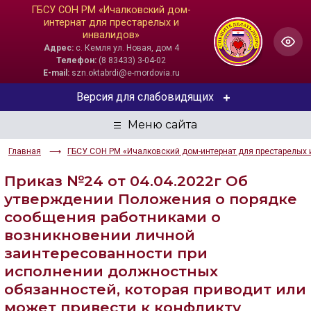
ГБСУ СОН РМ «Ичалковский дом-
интернат для престарелых и
инвалидов»
Адрес:
с. Кемля ул. Новая, дом 4
Телефон:
(8 83433) 3-04-02
E-mail:
szn.oktabrdi@e-mordovia.ru
Версия для слабовидящих
ЦВЕТОВАЯ СХЕМА
Главная
ГБСУ СОН РМ «Ичалковский дом-интернат для престарелых 
Aa
Aa
Aa
Приказ №24 от 04.04.2022г Об
РАЗМЕР ТЕКСТА
утверждении Положения о порядке
сообщения работниками о
Aa
Aa
Aa
возникновении личной
заинтересованности при
ИЗОБРАЖЕНИЯ
исполнении должностных
Скрыть
Ч/б
обязанностей, которая приводит или
может привести к конфликту