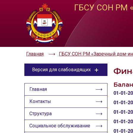
ГБСУ СОН РМ «
ЦВЕТОВАЯ СХЕМА
РАЗМЕР ТЕКС
A
Aa
Aa
Aa
Aa
Aa
Главная
ГБСУ СОН РМ «Заречный дом-инт
Фин
Версия для слабовидящих
Балан
ЦВЕТОВАЯ СХЕМА
Главная
01-01-2
Aa
Aa
Aa
Контакты
01-01-2
РАЗМЕР ТЕКСТА
01-01-2
Структура
Aa
01-01-2
Aa
Aa
Социальное обслуживание
01-01-2