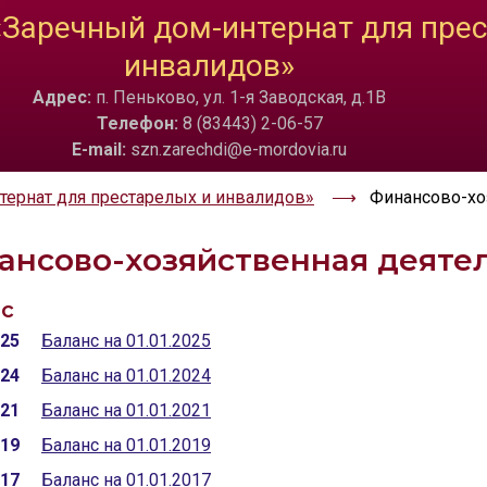
Заречный дом-интернат для прес
ТА
ИЗОБРАЖЕНИЯ
инвалидов»
a
Скрыть
Ч/б
🔊 Вкл
Адрес:
п. Пеньково, ул. 1-я Заводская, д.1В
Телефон:
8 (83443) 2-06-57
E-mail:
szn.zarechdi@e-mordovia.ru
ернат для престарелых и инвалидов»
Финансово-хо
ансово-хозяйственная деяте
с
025
Баланс на 01.01.2025
024
Баланс на 01.01.2024
021
Баланс на 01.01.2021
019
Баланс на 01.01.2019
017
Баланс на 01.01.2017