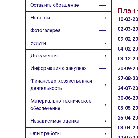
ИЗОБРАЖЕНИЯ
Оставить обращение
План 
Скрыть
Ч/б
Новости
10-03-2
02-03-2
Фотогалерея
ГОЛОС
09-02-2
Услуги
🔊 Включить озвучивание
04-02-2
Документы
03-12-2
Настройки по умолчанию
Информация о закупках
30-09-2
27-08-2
Настройки по умолчанию
Финансово-хозяйственная
деятельность
24-07-2
30-06-2
Материально-техническое
05-05-2
обеспечение
25-04-2
Независимая оценка
03-04-2
Опыт работы
12-03-2