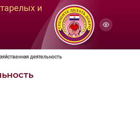
тарелых и
ГОЛОС
Настройки по умолчанию
ючить озвучивание
зяйственная деятельность
льность