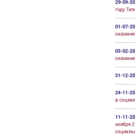
29-09-2
году Ти
01-07-2
оказания
03-02-2
оказани
31-12-2
24-11-2
в социал
11-11-2
ноября 
социаль