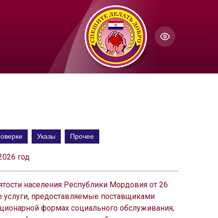
ГОЛОС
Настройки по умолчанию
ючить озвучивание
оверки
Указы
Прочее
2026 год
ятости населения Республики Мордовия от 26
ые услуги, предоставляемые поставщиками
ационарной формах социального обслуживания,