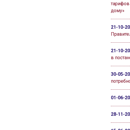
тарифов
дому»
21-10-2
Правител
21-10-2
в постан
30-05-2
потребно
01-06-2
28-11-2