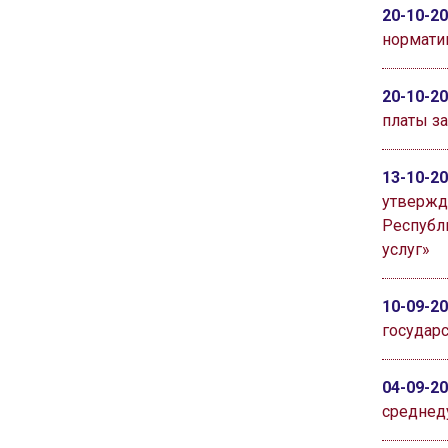
20-10-2
нормати
20-10-2
платы з
13-10-2
утвержд
Республ
услуг»
10-09-2
государ
04-09-2
среднед