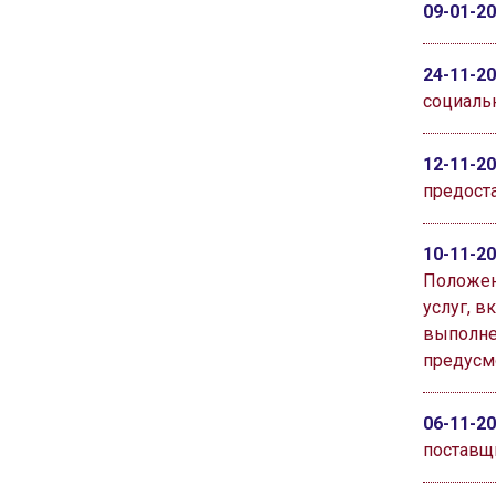
09-01-2
24-11-2
социаль
12-11-2
предост
10-11-2
Положен
услуг, 
выполнен
предусм
06-11-2
поставщ