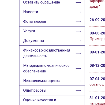
тарифов
ИЗОБРАЖЕНИЯ
Оставить обращение
дому"
Скрыть
Ч/б
Новости
26-09-2
Фотогалерея
ГОЛОС
Услуги
🔊 Включить озвучивание
08-08-2
Примерн
Документы
Настройки по умолчанию
Финансово-хозяйственная
09-01-2
деятельность
Настройки по умолчанию
Материально-техническое
08-12-2
обеспечение
07-04-2
Независимая оценка
органов 
Опыт работы
31-01-2
Оценка качества и
направл