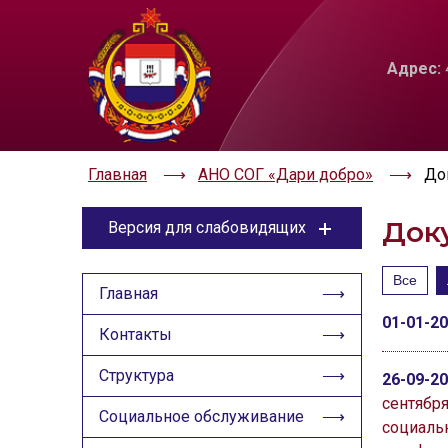
ЦВЕТОВАЯ СХЕМА
РАЗМЕР ТЕКС
Адрес:
A
Aa
Aa
Aa
Aa
Aa
Главная
АНО СОГ «Дари добро»
До
Док
Версия для слабовидящих
ЦВЕТОВАЯ СХЕМА
Все
Главная
Aa
Aa
Aa
01-01-2
Контакты
РАЗМЕР ТЕКСТА
Структура
26-09-2
Aa
сентябр
Aa
Aa
Социальное обслуживание
социаль