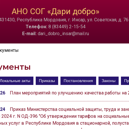
ТА
ИЗОБРАЖЕНИЯ
АНО СОГ «Дари добро»
431430, Республика Мордовия, г. Инсар, ул. Советская, д. 76
a
Скрыть
Ч/б
🔊 Вкл
Телефон:
8 (83449) 2-15-54
E-mail:
dari_dobro_insar@mail.ru
кументы
ументы
Локальные акты
Приказы
Постановления
Законы
Пр
026
План мероприятий по улучшению качества работы на 
024
Приказ Министерства социальной защиты, труда и зан
я 2024 г. N ОД-396 "Об утверждении тарифов на социальн
ных услуг в Республике Мордовия в стационарной, полуст