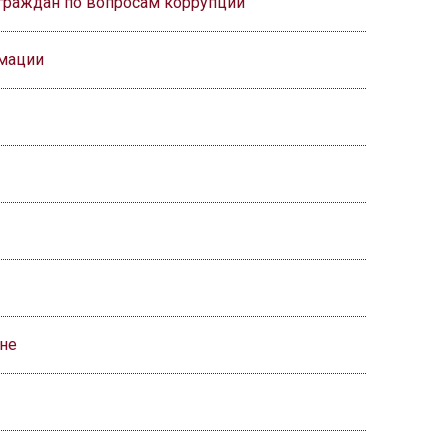
граждан по вопросам коррупции
мации
ане