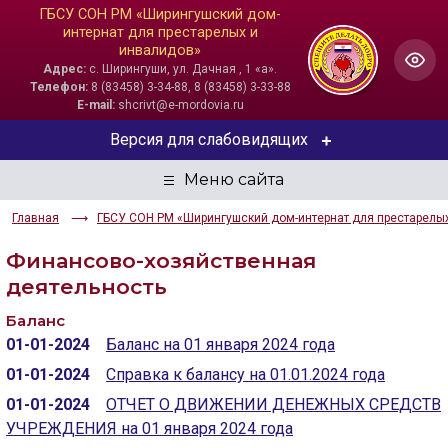
ГБСУ СОН РМ «Ширингушский дом-
интернат для престарелых и
инвалидов»
Адрес:
с. Ширингуши, ул. Дачная , 1 «а».
Телефон:
8 (83458) 3-34-88, 8 (83458) 3-33-88
E-mail:
shcrivt@e-mordovia.ru
Версия для слабовидящих
ЦВЕТОВАЯ СХЕМА
Главная
ГБСУ СОН РМ «Ширингушский дом-интернат для престарелы
Aa
Aa
Aa
Финансово-хозяйственная
РАЗМЕР ТЕКСТА
деятельность
Aa
Aa
Aa
Баланс
01-01-2024
Баланс на 01 января 2024 года
ИЗОБРАЖЕНИЯ
01-01-2024
Справка к балансу на 01.01.2024 года
01-01-2024
ОТЧЕТ О ДВИЖЕНИИ ДЕНЕЖНЫХ СРЕДСТВ
Скрыть
Ч/б
УЧРЕЖДЕНИЯ на 01 января 2024 года