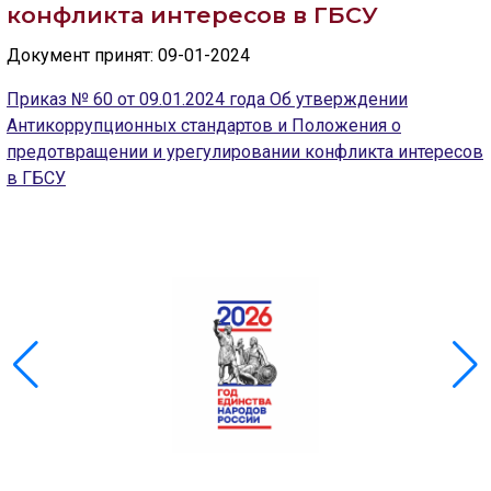
конфликта интересов в ГБСУ
ГОЛОС
Документ принят: 09-01-2024
🔊 Включить озвучивание
Приказ № 60 от 09.01.2024 года Об утверждении
Антикоррупционных стандартов и Положения о
предотвращении и урегулировании конфликта интересов
Настройки по умолчанию
в ГБСУ
Настройки по умолчанию