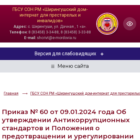
ГБСУ СОН РМ «Ширингушский дом-
интернат для престарелых и
инвалидов»
Адрес:
с. Ширингуши, ул. Дачная , 1 «а».
Телефон:
8 (83458) 3-34-88, 8 (83458) 3-33-88
E-mail:
shcrivt@e-mordovia.ru
Версия для слабовидящих
ЦВЕТОВАЯ СХЕМА
Aa
Aa
Aa
Главная
ГБСУ СОН РМ «Ширингушский дом-интернат для престарелы
РАЗМЕР ТЕКСТА
Aa
Aa
Aa
Приказ № 60 от 09.01.2024 года Об
утверждении Антикоррупционных
ИЗОБРАЖЕНИЯ
стандартов и Положения о
предотвращении и урегулировании
Скрыть
Ч/б