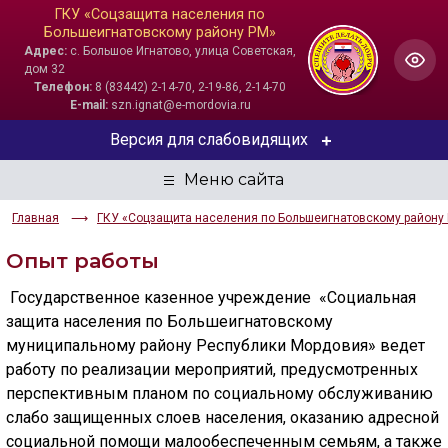
ГКУ «Соцзащита населения по
Большеигнатовскому району РМ»
Адрес:
с. Большое Игнатово, улица Советская,
дом 32
Телефон:
8 (83442) 2-14-70, 2-19-86, 2-14-70
E-mail:
szn.ignat@e-mordovia.ru
Версия для слабовидящих
ЦВЕТОВАЯ СХЕМА
Главная
ГКУ «Соцзащита населения по Большеигнатовскому району
Aa
Aa
Aa
Опыт работы
РАЗМЕР ТЕКСТА
Государственное казенное учреждение «Социальная
Aa
Aa
Aa
защита населения по Большеигнатовскому
муниципальному району Республики Мордовия» ведет
ИЗОБРАЖЕНИЯ
работу по реализации мероприятий, предусмотренных
перспективным планом по социальному обслуживанию
Скрыть
Ч/б
слабо защищенных слоев населения, оказанию адресной
социальной помощи малообеспеченным семьям, а также