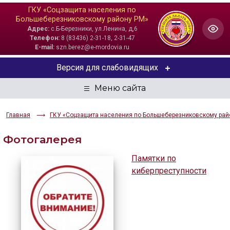
ГКУ «Соцзащита населения по
Большеберезниковскому району РМ»
Адрес:
с.Б-Березники, ул.Ленина, д,6
Телефон:
8 (83436) 2-31-18, 2-31-47
E-mail:
szn.berez@e-mordovia.ru
Версия для слабовидящих
ЦВЕТОВАЯ СХЕМА
Aa
Aa
Aa
Главная
ГКУ «Соцзащита населения по Большеберезниковскому рай
Фотогалерея
РАЗМЕР ТЕКСТА
Aa
Памятки по
Aa
Aa
киберпреступности
ИЗОБРАЖЕНИЯ
Скрыть
Ч/б
ГОЛОС