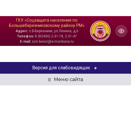
ГКУ «Соцзащита населения по
Большеберезниковскому району РМ»
Адрес:
с.Б-Березники, ул.Ленина, д,6
Телефон:
8 (83436) 2-31-18, 2-31-47
E-mail:
szn.berez@e-mordovia.ru
Версия для слабовидящих
ЦВЕТОВАЯ СХЕМА
Aa
Aa
Aa
РАЗМЕР ТЕКСТА
Aa
Aa
Aa