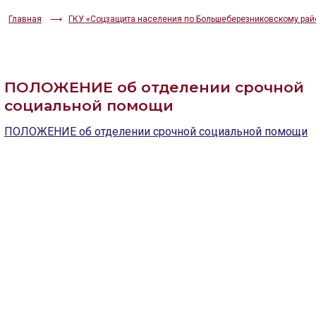
ИЗОБРАЖЕНИЯ
Главная
ГКУ «Соцзащита населения по Большеберезниковскому рай
Скрыть
Ч/б
ГОЛОС
ПОЛОЖЕНИЕ об отделении срочной
🔊 Включить озвучивание
социальной помощи
ПОЛОЖЕНИЕ об отделении срочной социальной помощи
Настройки по умолчанию
Настройки по умолчанию