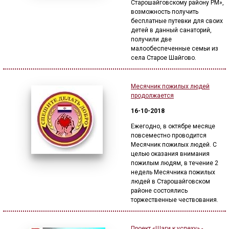
Старошайговскому району РМ»,
возможность получить
бесплатные путевки для своих
детей в данный санаторий,
получили две
малообеспеченные семьи из
села Старое Шайгово.
Месячник пожилых людей
продолжается
16-10-2018
Ежегодно, в октябре месяце
повсеместно проводится
Месячник пожилых людей. С
целью оказания внимания
пожилым людям, в течение 2
недель Месячника пожилых
людей в Старошайговском
районе состоялись
торжественные чествования.
Проект «Шаги к успеху» -