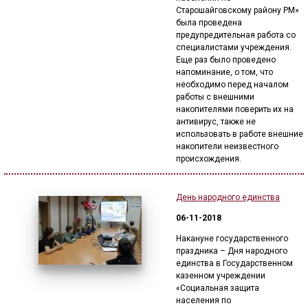
ГОЛОС
Старошайговскому району РМ»
была проведена
🔊 Включить озвучивание
предупредительная работа со
специалистами учреждения.
Еще раз было проведено
напоминание, о том, что
Настройки по умолчанию
необходимо перед началом
работы с внешними
накопителями поверить их на
Настройки по умолчанию
антивирус, также не
использовать в работе внешние
накопители неизвестного
происхождения.
День народного единства
06-11-2018
Накануне государственного
праздника – Дня народного
единства в Государственном
казенном учреждении
«Социальная защита
населения по