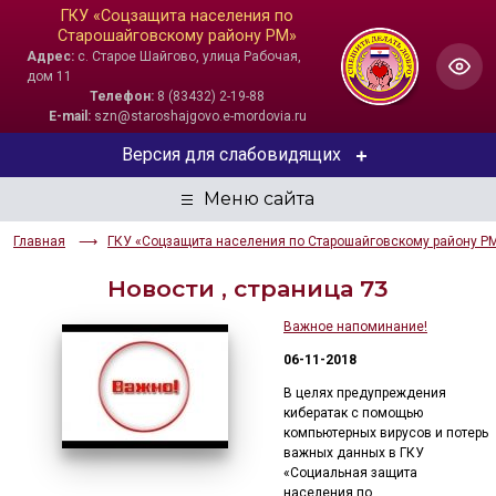
ГКУ «Соцзащита населения по
Старошайговскому району РМ»
Адрес:
с. Старое Шайгово, улица Рабочая,
дом 11
Телефон:
8 (83432) 2-19-88
E-mail:
szn@staroshajgovo.e-mordovia.ru
Версия для слабовидящих
ЦВЕТОВАЯ СХЕМА
Главная
ГКУ «Соцзащита населения по Старошайговскому району Р
Aa
Aa
Aa
Новости , страница 73
РАЗМЕР ТЕКСТА
Важное напоминание!
Aa
Aa
Aa
06-11-2018
В целях предупреждения
ИЗОБРАЖЕНИЯ
кибератак с помощью
компьютерных вирусов и потерь
Скрыть
Ч/б
важных данных в ГКУ
«Социальная защита
населения по