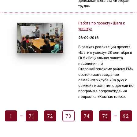
денежная выплата «Ветеран
труда».
Работа по проекту «Шаги к
успеху»
28-09-2018
В рамках реализации проекта
«Шаги к успеху» 28 сентября в
ГКУ «Социальная защита
населения по
Старошайговскому району РМ»
состоялось заседание
семейного клуба «За руку с
семьей» и занятия с детьми по
программе сопровождения
подростка «Компас плюс».
1
71
72
73
74
75
92