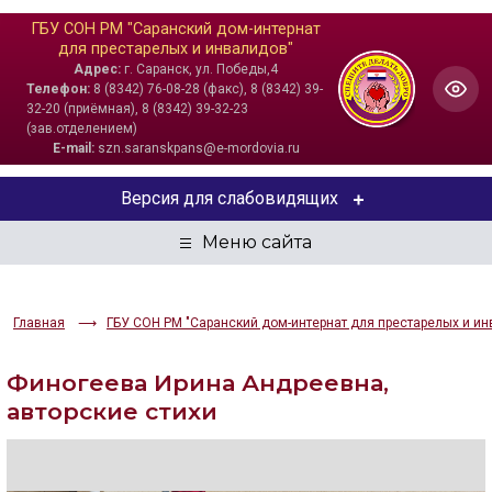
ГБУ СОН РМ "Саранский дом-интернат
для престарелых и инвалидов"
Адрес:
г. Саранск, ул. Победы,4
Телефон:
8 (8342) 76-08-28 (факс), 8 (8342) 39-
32-20 (приёмная), 8 (8342) 39-32-23
(зав.отделением)
E-mail:
szn.saranskpans@e-mordovia.ru
Версия для слабовидящих
ЦВЕТОВАЯ СХЕМА
Aa
Aa
Aa
Главная
ГБУ СОН РМ "Саранский дом-интернат для престарелых и ин
РАЗМЕР ТЕКСТА
Финогеева Ирина Андреевна,
Aa
Aa
Aa
авторские стихи
ИЗОБРАЖЕНИЯ
Скрыть
Ч/б