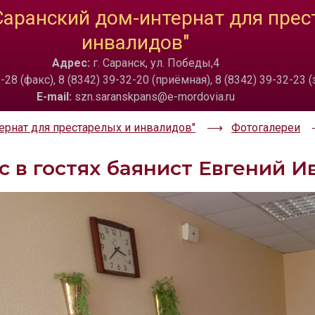
Саранский дом-интернат для прес
ТА
ИЗОБРАЖЕНИЯ
инвалидов"
a
Скрыть
Ч/б
🔊 Вкл
Адрес:
г. Саранск, ул. Победы,4
-28 (факс), 8 (8342) 39-32-20 (приёмная), 8 (8342) 39-32-23
E-mail:
szn.saranskpans@e-mordovia.ru
ернат для престарелых и инвалидов"
Фотогалереи
с в гостях баянист Евгений 