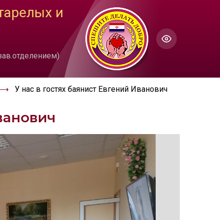
тарелых и
ГОЛОС
Настройки по умолчанию
ючить озвучивание
 (зав.отделением)
У нас в гостях баянист Евгений Иванович
Иванович