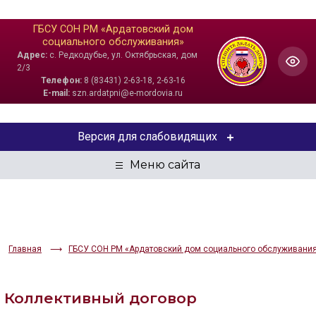
ГБСУ СОН РМ «Ардатовский дом
социального обслуживания»
Адрес:
с. Редкодубье, ул. Октябрьская, дом
2/3
Телефон:
8 (83431) 2-63-18, 2-63-16
E-mail:
szn.ardatpni@e-mordovia.ru
Версия для слабовидящих
ЦВЕТОВАЯ СХЕМА
Aa
Aa
Aa
РАЗМЕР ТЕКСТА
Главная
ГБСУ СОН РМ «Ардатовский дом социального обслуживани
Aa
Aa
Aa
Коллективный договор
ИЗОБРАЖЕНИЯ