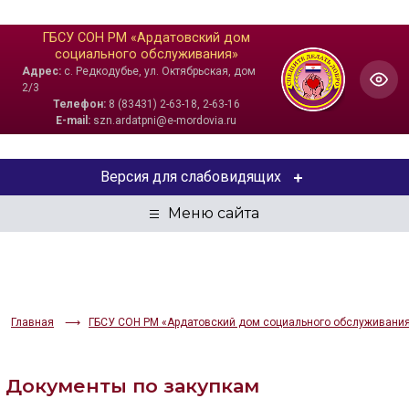
ГБСУ СОН РМ «Ардатовский дом
социального обслуживания»
Адрес:
с. Редкодубье, ул. Октябрьская, дом
2/3
Телефон:
8 (83431) 2-63-18, 2-63-16
E-mail:
szn.ardatpni@e-mordovia.ru
Версия для слабовидящих
ЦВЕТОВАЯ СХЕМА
Aa
Aa
Aa
РАЗМЕР ТЕКСТА
Главная
ГБСУ СОН РМ «Ардатовский дом социального обслуживани
Aa
Aa
Aa
Документы по закупкам
ИЗОБРАЖЕНИЯ