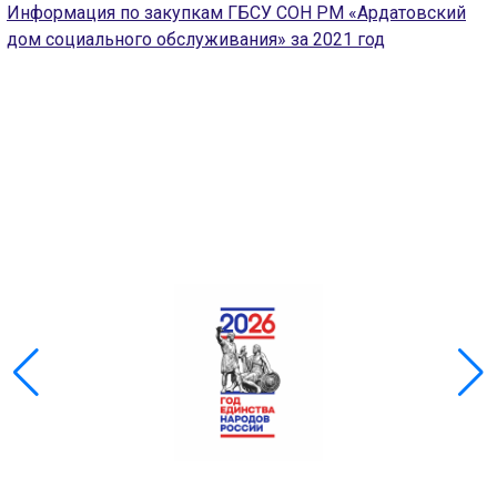
Информация по закупкам ГБСУ СОН РМ «Ардатовский
Скрыть
Ч/б
дом социального обслуживания» за 2021 год
ГОЛОС
🔊 Включить озвучивание
Настройки по умолчанию
Настройки по умолчанию