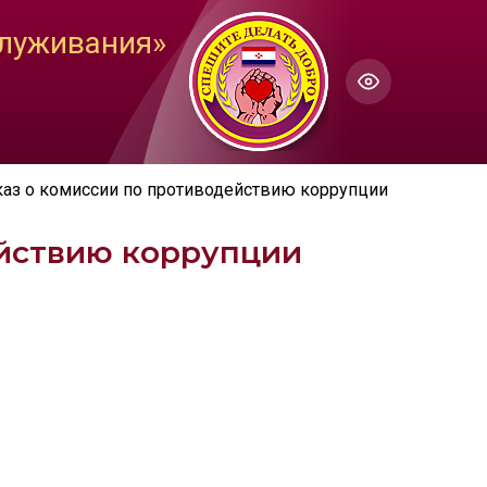
ГОЛОС
служивания»
Настройки по умолчанию
ючить озвучивание
аз о комиссии по противодействию коррупции
ействию коррупции