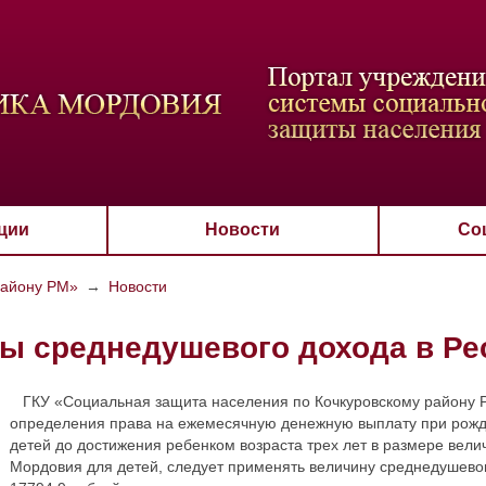
ВАЯ СХЕМА
РАЗМЕР ТЕКСТА
ИЗОБРАЖЕНИЯ
Настройки по умол
Aa
Aa
Aa
Aa
Aa
Скрыть
Ч/б
ции
Новости
Со
району РМ»
→
Новости
ы среднедушевого дохода в Ре
ГКУ «Социальная защита населения по Кочкуровскому району Ре
определения права на ежемесячную денежную выплату при рожде
детей до достижения ребенком возраста трех лет в размере вел
Мордовия для детей, следует применять величину среднедушево