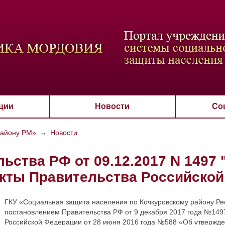
ВАЯ СХЕМА
РАЗМЕР ТЕКСТА
ИЗОБРАЖЕНИЯ
Настройки по умол
Aa
Aa
Aa
Aa
Aa
Скрыть
Ч/б
ции
Новости
Со
району РМ»
→
Новости
ьства РФ от 09.12.2017 N 1497 
кты Правительства Российско
ГКУ «Социальная защита населения по Кочкуровскому району Ре
постановлением Правительства РФ от 9 декабря 2017 года №149
Российской Федерации от 28 июня 2016 года №588 «Об утвержд