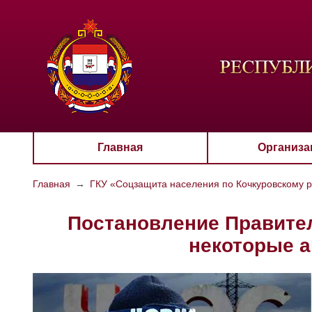
ЦВЕТО
Aa
Главная
Организа
Главная
→
ГКУ «Соцзащита населения по Кочкуровскому 
Постановление Правител
некоторые а