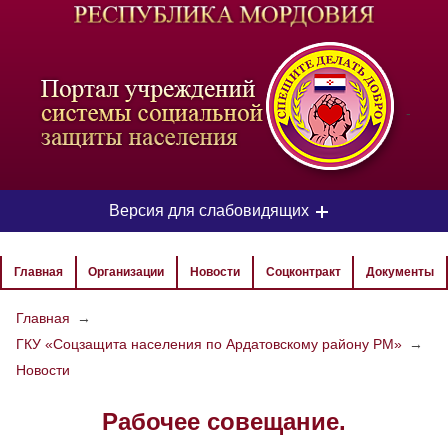
-
Версия для слабовидящих
ЦВЕТОВАЯ СХЕМА
Главная
Организации
Новости
Соцконтракт
Документы
Aa
Aa
Aa
Главная
→
ГКУ «Соцзащита населения по Ардатовскому району РМ»
→
РАЗМЕР ТЕКСТА
Новости
Aa
Aa
Aa
Рабочее совещание.
ИЗОБРАЖЕНИЯ