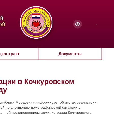
чанию
-
цконтракт
Документы
ации в Кочкуровском
ду
спублики Мордовия» информирует об итогах реализации
ой по улучшению демографической ситуации в
денной постановлением администрации Кочкуровского