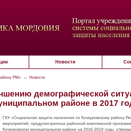
ВАЯ СХЕМА
РАЗМЕР ТЕКСТА
ИЗОБРАЖЕНИЯ
Настройки по умол
Aa
Aa
Aa
Aa
Aa
Скрыть
Ч/б
ции
Новости
Со
району РМ»
→
Новости
чшению демографической ситу
униципальном районе в 2017 го
ГКУ «Социальная защита населения по Кочкуровскому району Ре
мероприятий, предусмотренных районной комплексной программ
Кочкуровском муниципальном районе на 2016-2019 годы, утверж