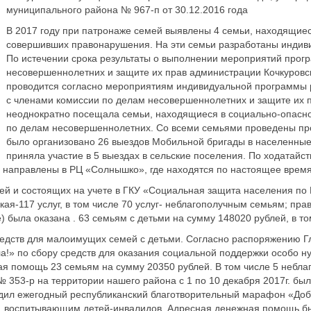
муниципального района № 967-п от 30.12.2016 года
В 2017 году при патронаже семей выявлены 4 семьи, находящиес
совершивших правонарушения. На эти семьи разработаны индив
По истечении срока результаты о выполнении мероприятий прог
несовершеннолетних и защите их прав администрации Кочкуровс
проводится согласно мероприятиям индивидуальной программы р
с членами комиссии по делам несовершеннолетних и защите их 
неоднократно посещала семьи, находящиеся в социально-опасно
по делам несовершеннолетних. Со всеми семьями проведены про
было организовано 26 выездов Мобильной бригады в населенные
приняла участие в 5 выездах в сельские поселения. По ходатай
 направлены в РЦ «Солнышко», где находятся по настоящее время
й и состоящих на учете в ГКУ «Социальная защита населения по
ая-117 услуг, в том числе 70 услуг- неблагополучным семьям; пр
была оказана . 63 семьям с детьми на сумму 148020 рублей, в т
едств для малоимущих семей с детьми. Согласно распоряжению Гл
ола!» по сбору средств для оказания социальной поддержки особо 
ая помощь 23 семьям на сумму 20350 рублей. В том числе 5 небл
 № 353-р на территории нашего района с 1 по 10 декабря 2017г. б
одил ежегодный республиканский благотворительный марафон «Добр
м, воспитывающим детей-инвалидов. Адресная денежная помощь 