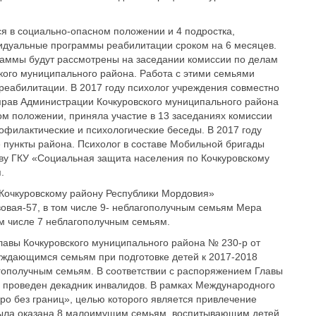
я в социально-опасном положении и 4 подростка,
идуальные программы реабилитации сроком на 6 месяцев.
раммы будут рассмотрены на заседании комиссии по делам
кого муниципального района. Работа с этими семьями
еабилитации. В 2017 году психолог учреждения совместно
прав Администрации Кочкуровского муниципального района
м положении, приняла участие в 13 заседаниях комиссии
филактические и психологические беседы. В 2017 году
 пункты района. Психолог в составе Мобильной бригады
ству ГКУ «Социальная защита населения по Кочкуровскому
.
 Кочкуровскому району Республики Мордовия»
авовая-57, в том числе 9- неблагополучным семьям Мера
ом числе 7 неблагополучным семьям.
авы Кочкуровского муниципального района № 230-р от
нуждающимся семьям при подготовке детей к 2017-2018
агополучным семьям. В соответствии с распоряжением Главы
ыл проведен декадник инвалидов. В рамках Международного
о без границ», целью которого является привлечение
была оказана 8 малоимущим семьям, воспитывающим детей